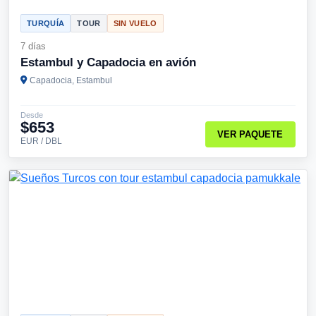
TURQUÍA
TOUR
SIN VUELO
7 días
Estambul y Capadocia en avión
Capadocia, Estambul
Desde
$653
VER PAQUETE
EUR / DBL