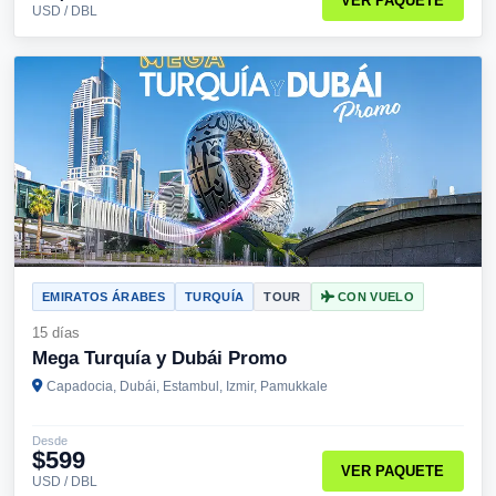
VER PAQUETE
USD / DBL
EMIRATOS ÁRABES
TURQUÍA
TOUR
CON VUELO
15 días
Mega Turquía y Dubái Promo
Capadocia, Dubái, Estambul, Izmir, Pamukkale
Desde
$599
VER PAQUETE
USD / DBL