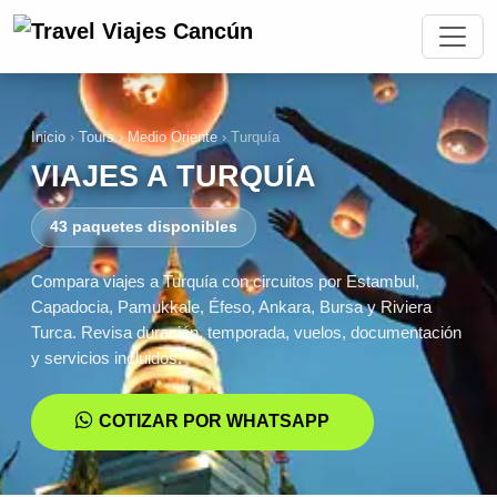
Inicio
›
Tours
›
Medio Oriente
›
Turquía
VIAJES A TURQUÍA
43 paquetes disponibles
Compara viajes a Turquía con circuitos por Estambul,
Capadocia, Pamukkale, Éfeso, Ankara, Bursa y Riviera
Turca. Revisa duración, temporada, vuelos, documentación
y servicios incluidos.
COTIZAR POR WHATSAPP