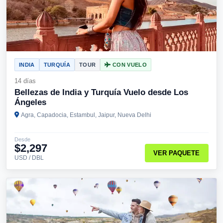
INDIA
TURQUÍA
TOUR
CON VUELO
14 días
Bellezas de India y Turquía Vuelo desde Los
Ángeles
Agra, Capadocia, Estambul, Jaipur, Nueva Delhi
Desde
$2,297
VER PAQUETE
USD / DBL