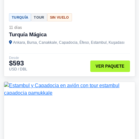
TURQUÍA
TOUR
SIN VUELO
11 días
Turquía Mágica
Ankara, Bursa, Canakkale, Capadocia, Éfeso, Estambul, Kuşadası
Desde
$593
VER PAQUETE
USD / DBL