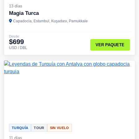
13 días
Magia Turca
Capadocia, Estambul, Kuşadası, Pamukkale
Desde
$699
VER PAQUETE
USD / DBL
TURQUÍA
TOUR
SIN VUELO
11 días