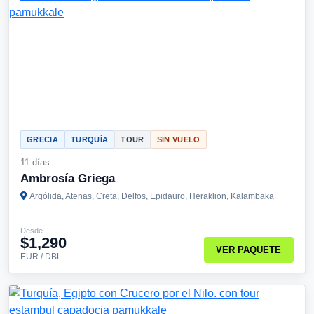
GRECIA
TURQUÍA
TOUR
SIN VUELO
11 días
Ambrosía Griega
Argólida, Atenas, Creta, Delfos, Epidauro, Heraklion, Kalambaka
Desde
$1,290
VER PAQUETE
EUR / DBL