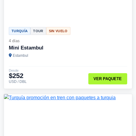
TURQUÍA
TOUR
SIN VUELO
4 días
Mini Estambul
Estambul
Desde
$252
VER PAQUETE
USD / DBL