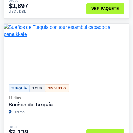
Desde
$1,897
VER PAQUETE
USD / DBL
TURQUÍA
TOUR
SIN VUELO
11 días
Sueños de Turquía
Estambul
Desde
$2,139