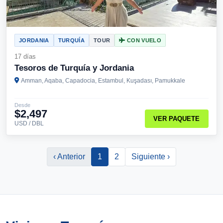
JORDANIA
TURQUÍA
TOUR
CON VUELO
17 días
Tesoros de Turquía y Jordania
Amman, Aqaba, Capadocia, Estambul, Kuşadası, Pamukkale
Desde
$2,497
VER PAQUETE
USD / DBL
‹ Anterior
1
2
Siguiente ›