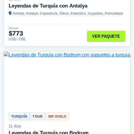
Leyendas de Turquía con Antalya
Ankara, Antalya, Capadocia, Éfeso, Estambul, Kuşadası, Pamukkale
Desde
$773
VER PAQUETE
USD / DBL
TURQUÍA
TOUR
SIN VUELO
11 días
Leyendas de Turquía con Bodrum