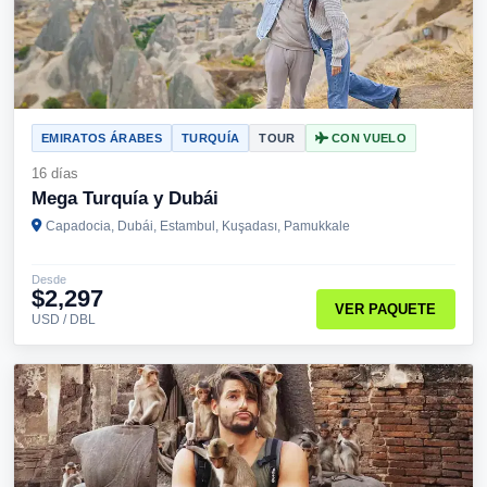
EMIRATOS ÁRABES
TURQUÍA
TOUR
CON VUELO
16 días
Mega Turquía y Dubái
Capadocia, Dubái, Estambul, Kuşadası, Pamukkale
Desde
$2,297
VER PAQUETE
USD / DBL