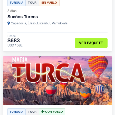
TURQUÍA
TOUR
SIN VUELO
8 días
Sueños Turcos
Capadocia, Éfeso, Estambul, Pamukkale
Desde
$683
VER PAQUETE
USD / DBL
TURQUÍA
TOUR
CON VUELO