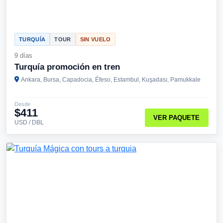
TURQUÍA
TOUR
SIN VUELO
9 días
Turquía promoción en tren
Ankara, Bursa, Capadocia, Éfeso, Estambul, Kuşadası, Pamukkale
Desde
$411
VER PAQUETE
USD / DBL