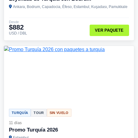
Ankara, Bodrum, Capadocia, Éfeso, Estambul, Kuşadası, Pamukkale
Desde
$882
VER PAQUETE
USD / DBL
TURQUÍA
TOUR
SIN VUELO
11 días
Promo Turquía 2026
Estambul