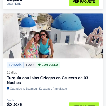
VER PAQUETE
USD / DBL
TURQUÍA
TOUR
CON VUELO
18 días
Turquía con Islas Griegas en Crucero de 03
Noches
Capadocia, Estambul, Kuşadası, Pamukkale
Desde
$2,876