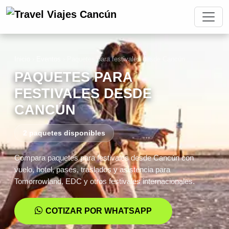
Inicio
›
Eventos
›
Paquetes para festivales desde Cancún
PAQUETES PARA
FESTIVALES DESDE
CANCÚN
2 paquetes disponibles
Compara paquetes para festivales desde Cancún con
vuelo, hotel, pases, traslados y asistencia para
Tomorrowland, EDC y otros festivales internacionales.
COTIZAR POR WHATSAPP