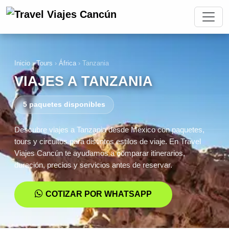
Inicio
›
Tours
›
África
›
Tanzania
VIAJES A TANZANIA
5 paquetes disponibles
Descubre viajes a Tanzania desde México con paquetes,
tours y circuitos para distintos estilos de viaje. En Travel
Viajes Cancún te ayudamos a comparar itinerarios,
duración, precios y servicios antes de reservar.
COTIZAR POR WHATSAPP