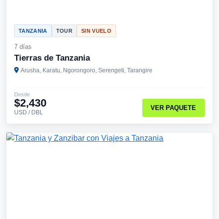
TANZANIA
TOUR
SIN VUELO
7 días
Tierras de Tanzania
Arusha, Karatu, Ngorongoro, Serengeti, Tarangire
Desde
$2,430
VER PAQUETE
USD / DBL