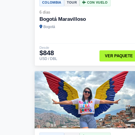
COLOMBIA
TOUR
CON VUELO
6 días
Bogotá Maravilloso
Bogotá
Desde
$848
VER PAQUETE
USD / DBL