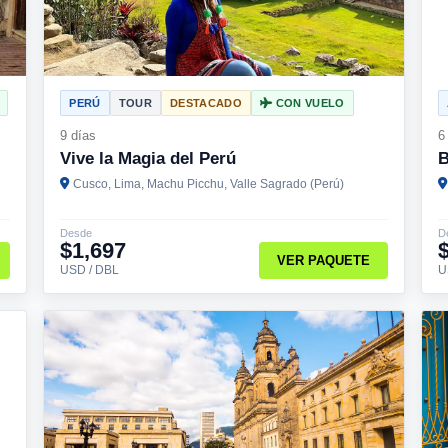
PERÚ
TOUR
DESTACADO
CON VUELO
9 días
6
Vive la Magia del Perú
B
Cusco, Lima, Machu Picchu, Valle Sagrado (Perú)
Desde
D
$1,697
VER PAQUETE
USD / DBL
U