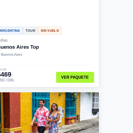
ARGENTINA
TOUR
SIN VUELO
 días
uenos Aires Top
Buenos Aires
esde
$469
VER PAQUETE
SD / DBL