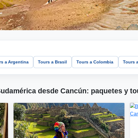
rs a Argentina
Tours a Brasil
Tours a Colombia
Tours a
 Sudamérica desde Cancún: paquetes y to