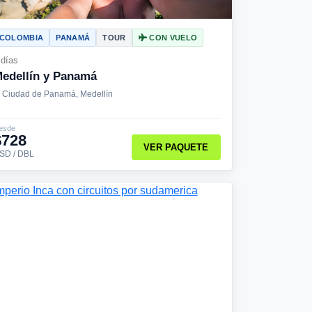
COLOMBIA
PANAMÁ
TOUR
CON VUELO
 días
edellín y Panamá
Ciudad de Panamá, Medellín
esde
$728
VER PAQUETE
SD / DBL