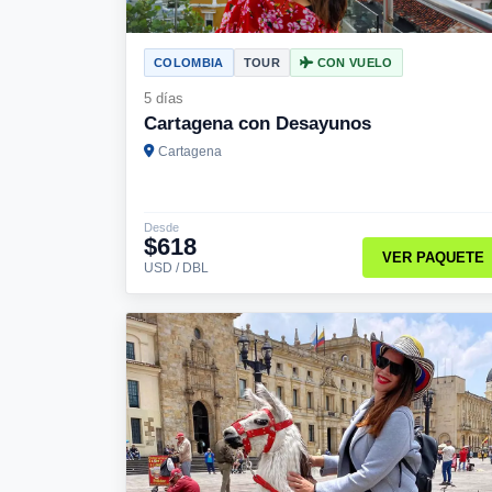
COLOMBIA
TOUR
CON VUELO
5 días
Cartagena con Desayunos
Cartagena
Desde
$618
VER PAQUETE
USD / DBL