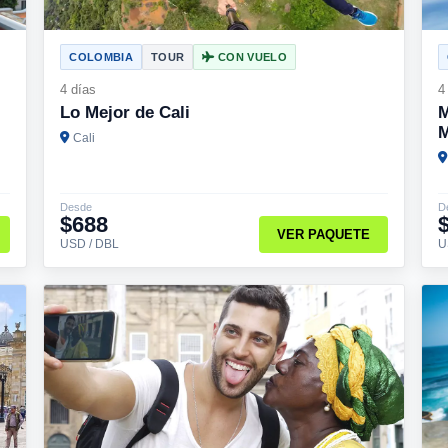
COLOMBIA
TOUR
CON VUELO
4 días
4
Lo Mejor de Cali
M
M
Cali
Desde
D
$688
VER PAQUETE
USD / DBL
U