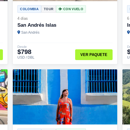
COLOMBIA
TOUR
CON VUELO
4 días
6
San Andrés Islas
I
San Andrés
Desde
D
$798
VER PAQUETE
USD / DBL
U