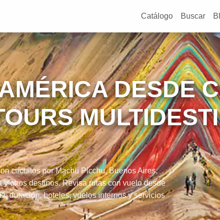
Catálogo
Buscar
B
DAMÉRICA DESDE 
TOURS MULTIDEST
n circuitos por Machu Picchu, Buenos Aires,
 y otros destinos. Revisa rutas con vuelo desde
 duración, hoteles, vuelos internos y servicios