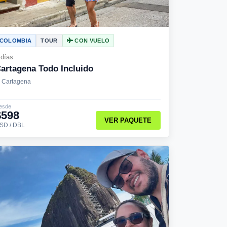
COLOMBIA
TOUR
CON VUELO
 días
artagena Todo Incluido
Cartagena
esde
$598
VER PAQUETE
SD / DBL