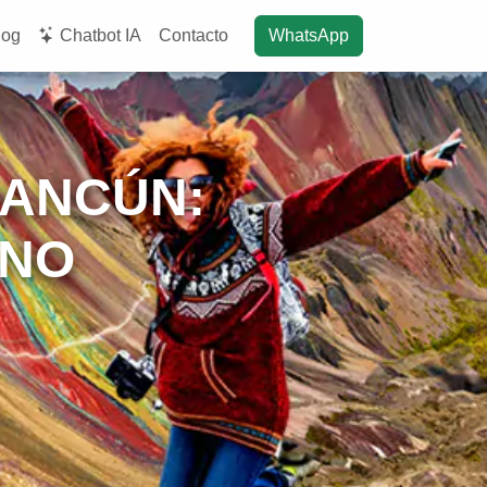
log
Chatbot IA
Contacto
WhatsApp
CANCÚN:
INO