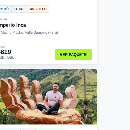
PERÚ
TOUR
SIN VUELO
 días
mperio Inca
Machu Picchu, Valle Sagrado (Perú)
esde
$819
VER PAQUETE
SD / DBL