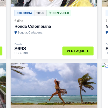
COLOMBIA
TOUR
CON VUELO
6 días
7
Ronda Colombiana
M
Bogotá, Cartagena
Desde
D
$698
VER PAQUETE
USD / DBL
U