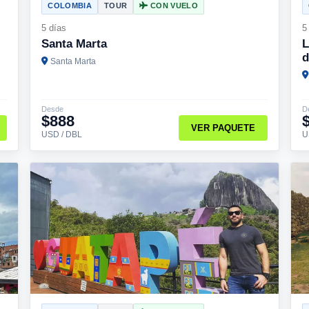
COLOMBIA
TOUR
CON VUELO
5 días
5
Santa Marta
L
d
Santa Marta
Desde
D
$888
VER PAQUETE
USD / DBL
U