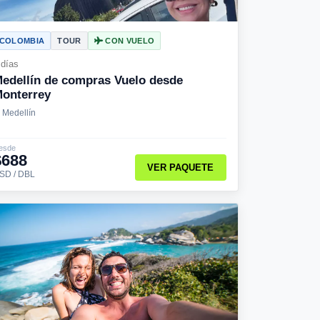
COLOMBIA
TOUR
CON VUELO
 días
edellín de compras Vuelo desde
onterrey
Medellín
esde
$688
VER PAQUETE
SD / DBL