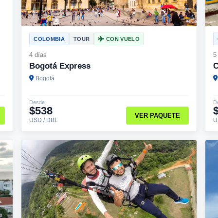
COLOMBIA
TOUR
CON VUELO
4 días
5
Bogotá Express
C
Bogotá
Desde
D
$538
VER PAQUETE
USD / DBL
U