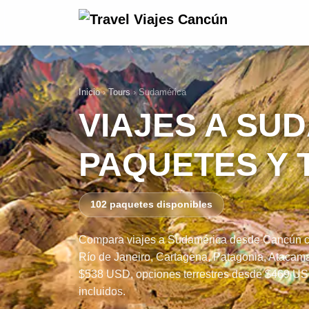
Inicio
›
Tours
›
Sudamérica
VIAJES A SU
PAQUETES Y 
102 paquetes disponibles
Compara viajes a Sudamérica desde Cancún co
Río de Janeiro, Cartagena, Patagonia, Atacama
$538 USD, opciones terrestres desde $469 USD,
incluidos.