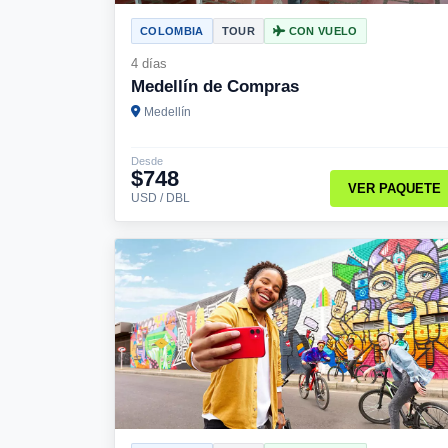
COLOMBIA
TOUR
CON VUELO
4 días
Medellín de Compras
Medellín
Desde
$748
VER PAQUETE
USD / DBL