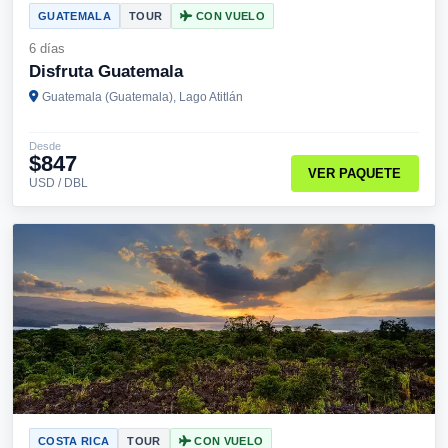
GUATEMALA
TOUR
CON VUELO
6 días
Disfruta Guatemala
Guatemala (Guatemala), Lago Atitlán
Desde
$847
VER PAQUETE
USD / DBL
COSTA RICA
TOUR
CON VUELO