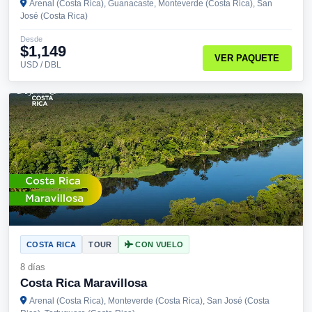
Arenal (Costa Rica), Guanacaste, Monteverde (Costa Rica), San
José (Costa Rica)
Desde
$1,149
VER PAQUETE
USD / DBL
COSTA RICA
TOUR
CON VUELO
8 días
Costa Rica Maravillosa
Arenal (Costa Rica), Monteverde (Costa Rica), San José (Costa