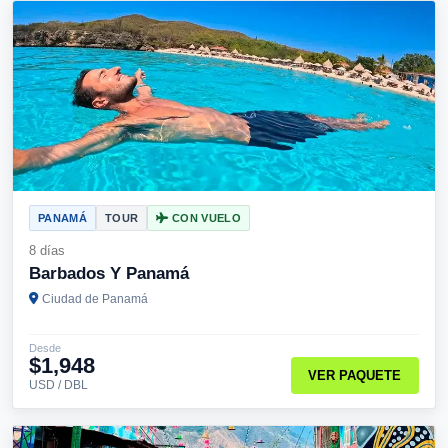
PANAMÁ
TOUR
CON VUELO
8 días
Barbados Y Panamá
Ciudad de Panamá
Desde
$1,948
VER PAQUETE
USD / DBL