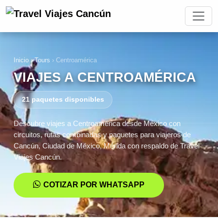
Inicio
›
Tours
›
Centroamérica
VIAJES A CENTROAMÉRICA
21 paquetes disponibles
Descubre viajes a Centroamérica desde México con
circuitos, rutas combinadas y paquetes para viajeros de
Cancún, Ciudad de México, Mérida con respaldo de Travel
Viajes Cancún.
COTIZAR POR WHATSAPP