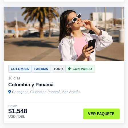
COLOMBIA
PANAMÁ
TOUR
CON VUELO
10 días
Colombia y Panamá
Cartagena, Ciudad de Panamá, San Andrés
Desde
$1,548
VER PAQUETE
USD / DBL