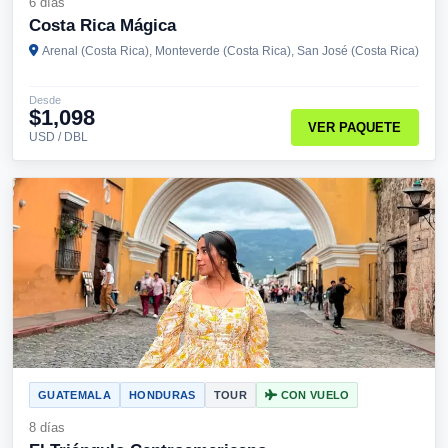
6 días
Costa Rica Mágica
Arenal (Costa Rica), Monteverde (Costa Rica), San José (Costa Rica)
Desde
$1,098
VER PAQUETE
USD / DBL
GUATEMALA
HONDURAS
TOUR
CON VUELO
8 días