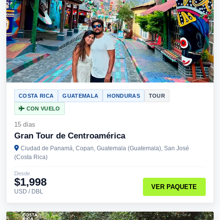
COSTA RICA
GUATEMALA
HONDURAS
TOUR
CON VUELO
15 días
Gran Tour de Centroamérica
Ciudad de Panamá, Copan, Guatemala (Guatemala), San José
(Costa Rica)
Desde
$1,998
VER PAQUETE
USD / DBL