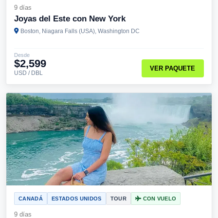
9 días
Joyas del Este con New York
Boston, Niagara Falls (USA), Washington DC
Desde
$2,599
VER PAQUETE
USD / DBL
CANADÁ
ESTADOS UNIDOS
TOUR
CON VUELO
9 días