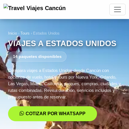
Inicio
›
Tours
›
Estados Unidos
VIAJES A ESTADOS UNIDOS
14 paquetes disponibles
Compara viajes a Estados Unidos desde Cancún con
opciones de vuelo, hotel y tours por Nueva York, Orlando,
Las Vegas, Miami, California, parques, compras, ciudades y
rutas combinadas. Revisa duración, servicios incluidos y
presupuesto antes de reservar.
COTIZAR POR WHATSAPP