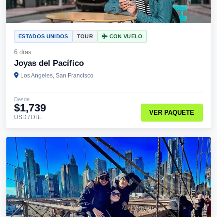
ESTADOS UNIDOS
TOUR
CON VUELO
6 días
Joyas del Pacífico
Los Angeles, San Francisco
Desde
$1,739
VER PAQUETE
USD / DBL