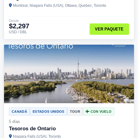
Montreal, Niagara Falls (USA), Ottawa, Quebec, Toronto
Desde
$2,297
VER PAQUETE
USD / DBL
CANADÁ
ESTADOS UNIDOS
TOUR
CON VUELO
5 días
Tesoros de Ontario
Niagara Falls (USA), Toronto