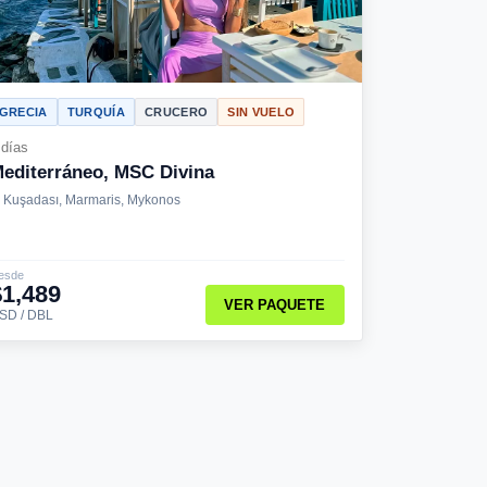
GRECIA
TURQUÍA
CRUCERO
SIN VUELO
 días
editerráneo, MSC Divina
Kuşadası, Marmaris, Mykonos
esde
$1,489
VER PAQUETE
SD / DBL