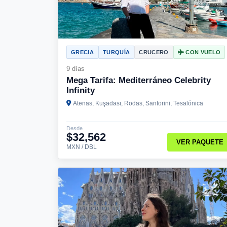
GRECIA
TURQUÍA
CRUCERO
CON VUELO
9 días
Mega Tarifa: Mediterráneo Celebrity
Infinity
Atenas, Kuşadası, Rodas, Santorini, Tesalónica
Desde
$32,562
VER PAQUETE
MXN / DBL