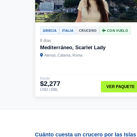
GRECIA
ITALIA
CRUCERO
CON VUELO
8 días
Mediterráneo, Scarlet Lady
Atenas, Catania, Roma
Desde
$2,277
VER PAQUETE
USD / DBL
Cuánto cuesta un crucero por las Isla