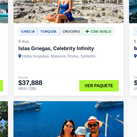
GRECIA
TURQUÍA
CRUCERO
CON VUELO
8 días
8
Islas Griegas, Celebrity Infinity
M
Hidra, Kuşadası, Mykonos, Rodas, Santorini
Desde
D
$37,888
VER PAQUETE
MXN / DBL
U