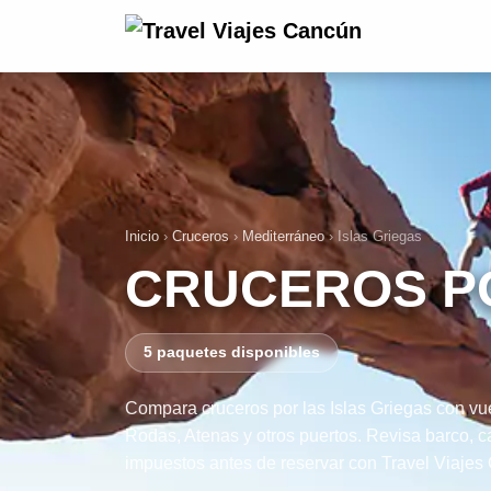
Inicio
›
Cruceros
›
Mediterráneo
›
Islas Griegas
CRUCEROS PO
5 paquetes disponibles
Compara cruceros por las Islas Griegas con vu
Rodas, Atenas y otros puertos. Revisa barco, 
impuestos antes de reservar con Travel Viajes