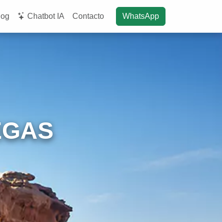
log
Chatbot IA
Contacto
WhatsApp
EGAS