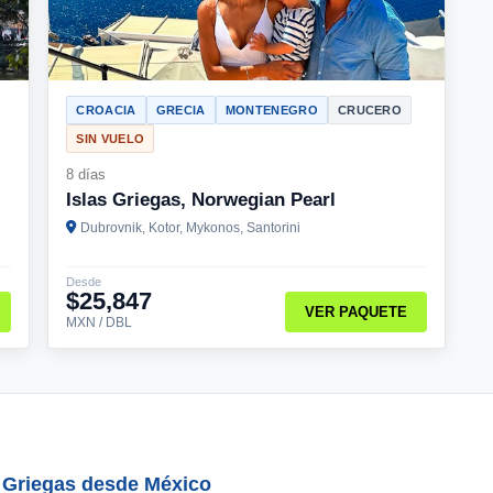
CROACIA
GRECIA
MONTENEGRO
CRUCERO
SIN VUELO
8 días
Islas Griegas, Norwegian Pearl
Dubrovnik, Kotor, Mykonos, Santorini
Desde
$25,847
VER PAQUETE
MXN / DBL
s Griegas desde México