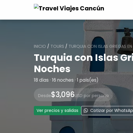
INICIO
/
TOURS
/
TURQUIA CON ISLAS GRIEGAS E
Turquia con Islas G
Noches
18 días · 16 noches · 1 país(es)
$3,096
Desde
USD por persona
Ver precios y salidas
Cotizar por WhatsA