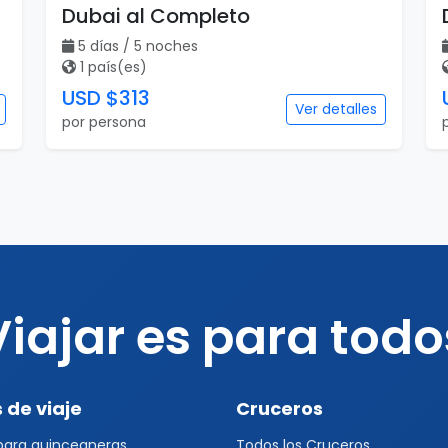
Dubai al Completo
5 días / 5 noches
1 país(es)
USD $313
Ver detalles
por persona
Viajar es para todo
 de viaje
Cruceros
 para quinceaneras
Todos los Cruceros