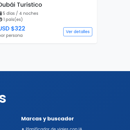
Dubái Turístico
5 días / 4 noches
1 país(es)
USD $322
Ver detalles
por persona
s
Marcas y buscador
✦ Planificador de viajes con IA