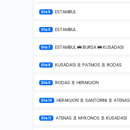
ESTAMBUL
Día 5
ESTAMBUL
Día 6
ESTAMBUL 🚌 BURSA 🚌 KUSADASI
Día 7
KUSADASI 🚢 PATMOS 🚢 RODAS
Día 8
RODAS 🚢 HERAKLION
Día 9
HERAKLION 🚢 SANTORINI 🚢 ATENAS
Día 10
ATENAS 🚢 MYKONOS 🚢 KUSADASI
Día 11