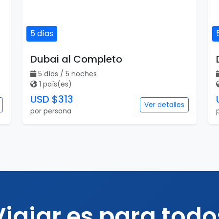
5 días
Dubai al Completo
5 días / 5 noches
1 país(es)
USD $313
Ver detalles
por persona
Viajar es para todo