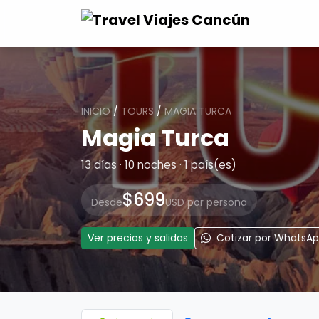
INICIO
/
TOURS
/
MAGIA TURCA
Magia Turca
13 días · 10 noches · 1 país(es)
$699
Desde
USD por persona
Ver precios y salidas
Cotizar por WhatsA