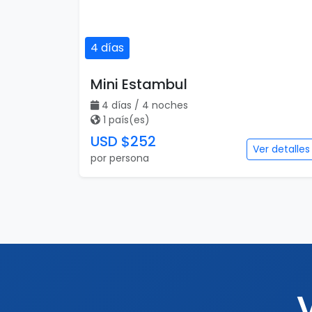
4 días
Mini Estambul
4 días / 4 noches
1 país(es)
USD $252
Ver detalles
por persona