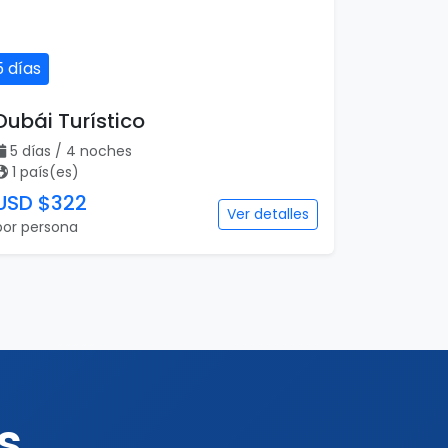
5 días
Dubái Turístico
5 días / 4 noches
1 país(es)
USD $322
Ver detalles
por persona
s