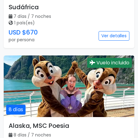
Sudáfrica
7 días / 7 noches
1 país(es)
USD $670
Ver detalles
por persona
Vuelo incluido
8 días
Alaska, MSC Poesia
8 días / 7 noches