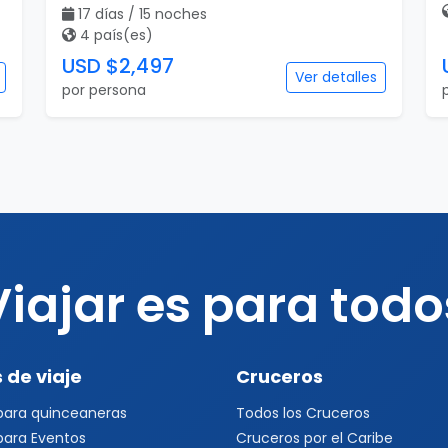
17 días / 15 noches
4 país(es)
USD $2,497
Ver detalles
por persona
Viajar es para todo
 de viaje
Cruceros
 para quinceaneras
Todos los Cruceros
 para Eventos
Cruceros por el Caribe