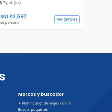
7 país(es)
USD $2,597
Ver detalles
por persona
s
Marcas y buscador
✦ Planificador de viajes con IA
Buscar paquetes