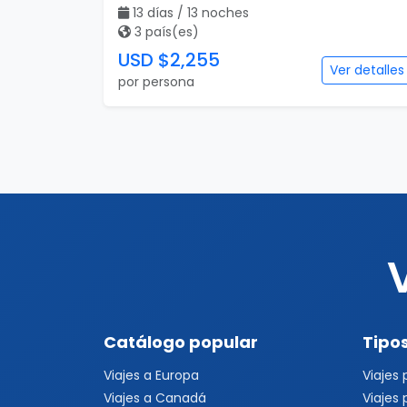
13 días / 13 noches
3 país(es)
USD $2,255
Ver detalles
por persona
Catálogo popular
Tipos
Viajes a Europa
Viajes
Viajes a Canadá
Viajes