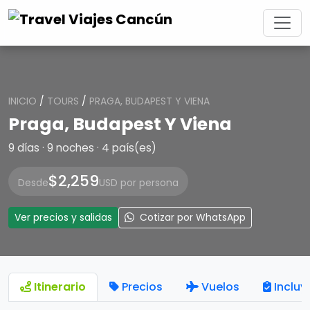
INICIO
/
TOURS
/
PRAGA, BUDAPEST Y VIENA
Praga, Budapest Y Viena
9 días · 9 noches · 4 país(es)
$2,259
Desde
USD por persona
Ver precios y salidas
Cotizar por WhatsApp
Itinerario
Precios
Vuelos
Incluy