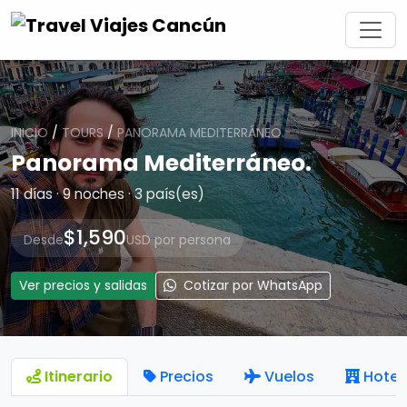
INICIO
/
TOURS
/
PANORAMA MEDITERRÁNEO.
Panorama Mediterráneo.
11 días · 9 noches · 3 país(es)
$1,590
Desde
USD por persona
Ver precios y salidas
Cotizar por WhatsApp
Itinerario
Precios
Vuelos
Hotel