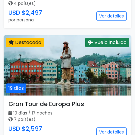
4 país(es)
USD $2,497
Ver detalles
por persona
Destacado
Vuelo incluido
19 días
Gran Tour de Europa Plus
19 días / 17 noches
7 país(es)
USD $2,597
Ver detalles