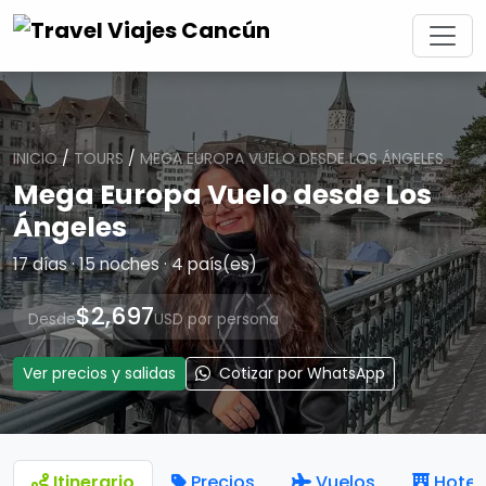
INICIO
/
TOURS
/
MEGA EUROPA VUELO DESDE LOS ÁNGELES
Mega Europa Vuelo desde Los
Ángeles
17 días · 15 noches · 4 país(es)
$2,697
Desde
USD por persona
Ver precios y salidas
Cotizar por WhatsApp
Itinerario
Precios
Vuelos
Hotel