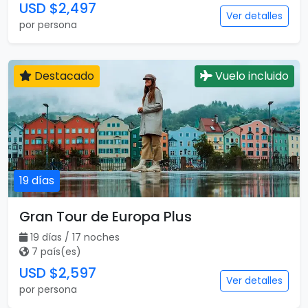
USD $2,497
Ver detalles
por persona
Destacado
Vuelo incluido
19 días
Gran Tour de Europa Plus
19 días / 17 noches
7 país(es)
USD $2,597
Ver detalles
por persona