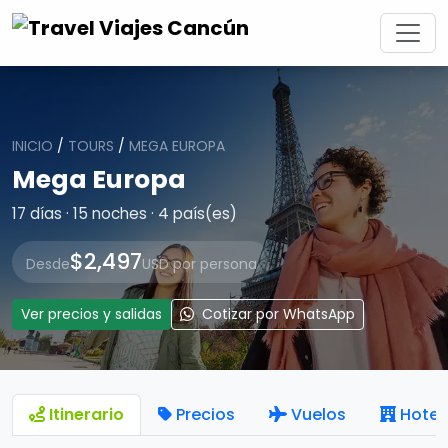
INICIO
/
TOURS
/
MEGA EUROPA
Mega Europa
17 días · 15 noches · 4 país(es)
$2,497
Desde
USD por persona
Ver precios y salidas
Cotizar por WhatsApp
Itinerario
Precios
Vuelos
Hotel