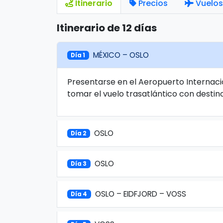
Itinerario
Precios
Vuelos
Itinerario de 12 días
MÉXICO – OSLO
Día 1
Presentarse en el Aeropuerto Internaci
tomar el vuelo trasatlántico con destin
OSLO
Día 2
OSLO
Día 3
OSLO – EIDFJORD – VOSS
Día 4