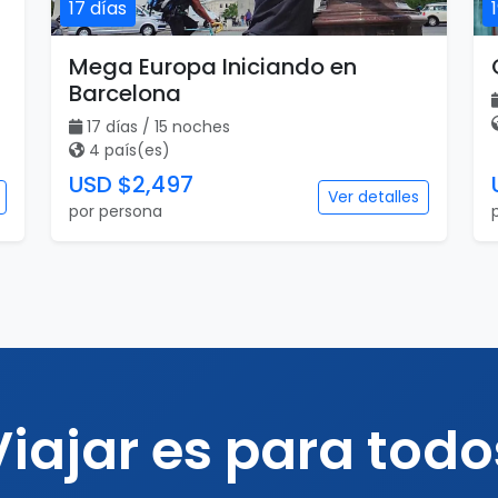
17 días
Mega Europa Iniciando en
Barcelona
17 días / 15 noches
4 país(es)
USD $2,497
Ver detalles
por persona
Viajar es para todo