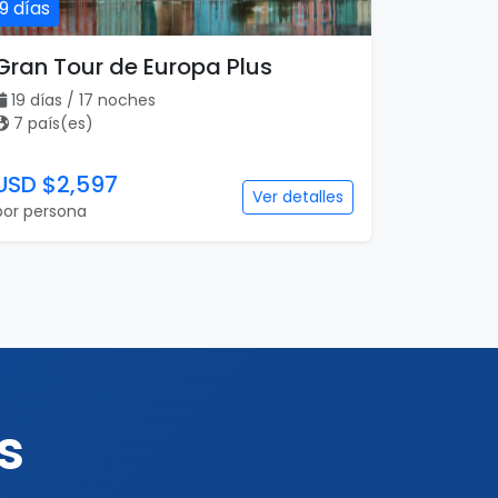
19 días
Gran Tour de Europa Plus
19 días / 17 noches
7 país(es)
USD $2,597
Ver detalles
por persona
s