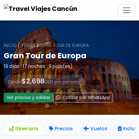
INICIO
/
TOURS
/
GRAN TOUR DE EUROPA
Gran Tour de Europa
19 días · 17 noches · 9 país(es)
$2,698
Desde
USD por persona
Ver precios y salidas
Cotizar por WhatsApp
Itinerario
Precios
Vuelos
Incluy