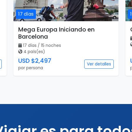
17 días
Mega Europa Iniciando en
Barcelona
17 días / 15 noches
4 país(es)
USD $2,497
Ver detalles
por persona
Viajar es para todo