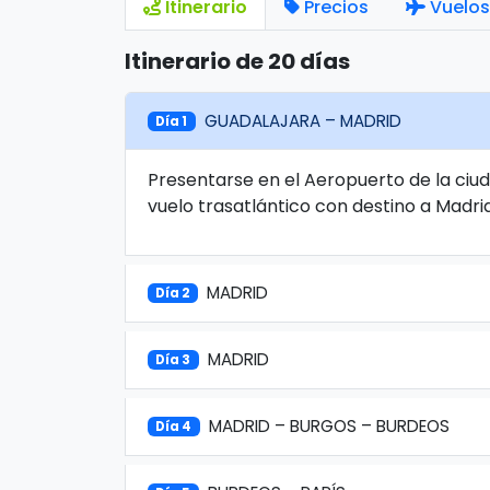
Itinerario
Precios
Vuelos
Itinerario de 20 días
GUADALAJARA – MADRID
Día 1
Presentarse en el Aeropuerto de la ciu
vuelo trasatlántico con destino a Madri
MADRID
Día 2
MADRID
Día 3
MADRID – BURGOS – BURDEOS
Día 4