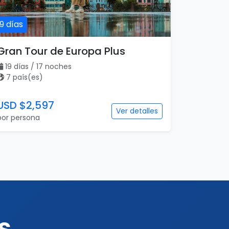
19 días
Gran Tour de Europa Plus
19 días / 17 noches
7 país(es)
USD $2,597
Ver detalles
por persona
s