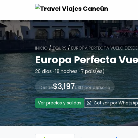
INICIO
/
TOURS
/
EUROPA PERFECTA VUELO DESDE
Europa Perfecta Vue
20 días · 18 noches · 7 país(es)
$3,197
Desde
USD por persona
Ver precios y salidas
Cotizar por WhatsA