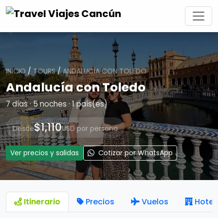
INICIO
/
TOURS
/
ANDALUCÍA CON TOLEDO
Andalucía con Toledo
7 días · 5 noches · 1 país(es)
$1,110
Desde
USD por persona
Ver precios y salidas
Cotizar por WhatsApp
Itinerario
Precios
Vuelos
Hotel