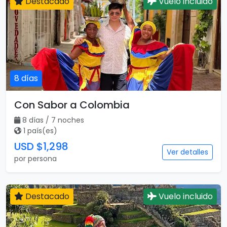
Destacado
Vuelo incluido
8 días
Con Sabor a Colombia
8 días / 7 noches
1 país(es)
USD $1,298
Ver detalles
por persona
Destacado
Vuelo incluido