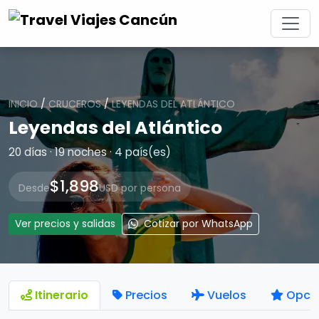
INICIO
/
CRUCEROS
/
LEYENDAS DEL ATLÁNTICO
Leyendas del Atlántico
20 días · 19 noches · 4 país(es)
$1,898
Desde
USD por persona
Ver precios y salidas
Cotizar por WhatsApp
Itinerario
Precios
Vuelos
Opci