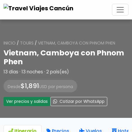
INICIO
/
TOURS
/
VIETNAM, CAMBOYA CON PHNOM PHEN
Vietnam, Camboya con Phnom
Phen
13 días · 13 noches · 2 país(es)
$1,891
Desde
USD por persona
Ver precios y salidas
Cotizar por WhatsApp
Itinerario
Precios
Vuelos
Hotel