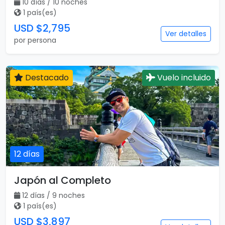
10 días / 10 noches
1 país(es)
USD $2,795
Ver detalles
por persona
Destacado
Vuelo incluido
12 días
Japón al Completo
12 días / 9 noches
1 país(es)
USD $3,897