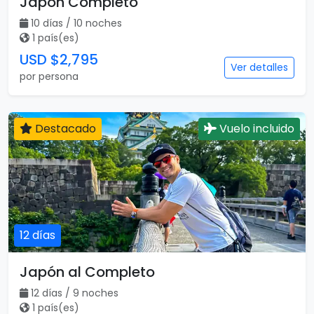
Japón Completo
10 días / 10 noches
1 país(es)
USD $2,795
Ver detalles
por persona
Destacado
Vuelo incluido
12 días
Japón al Completo
12 días / 9 noches
1 país(es)