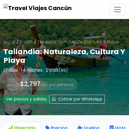
INICIO
/
TOURS
/
TAILANDIA: NATURALEZA, CULTURA Y PLAYA
Tailandia: Naturaleza, Cultura Y
Playa
17 días · 14 noches · 2 país(es)
$2,797
Desde
USD por persona
Ver precios y salidas
Cotizar por WhatsApp
Itinerario
Precios
Vuelos
Hotel