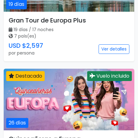
19 días
Gran Tour de Europa Plus
19 días / 17 noches
7 país(es)
USD $2,597
Ver detalles
por persona
Destacado
Vuelo incluido
26 días