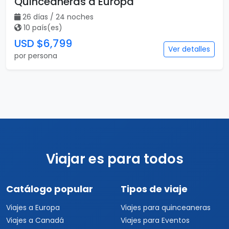
Quinceañeras a Europa
26 días / 24 noches
10 país(es)
USD $6,799
Ver detalles
por persona
Viajar es para todos
Catálogo popular
Tipos de viaje
Viajes a Europa
Viajes para quinceaneras
Viajes a Canadá
Viajes para Eventos