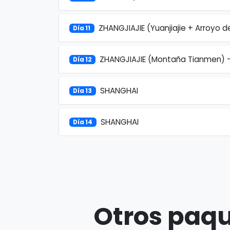
ZHANGJIAJIE (Yuanjiajie + Arroyo d
Día 11
ZHANGJIAJIE (Montaña Tianmen) 
Día 12
SHANGHAI
Día 13
SHANGHAI
Día 14
Otros paqu