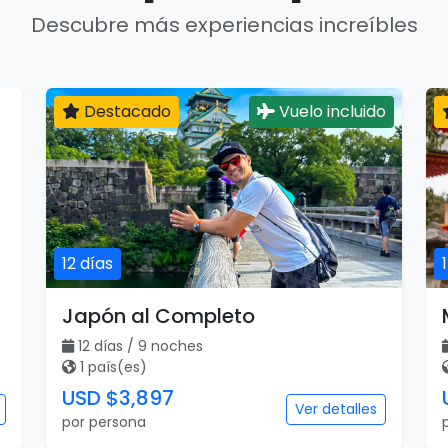
Descubre más experiencias increíbles
Destacado
Vuelo incluido
12 días
Japón al Completo
12 días / 9 noches
1 país(es)
USD $3,897
Ver detalles
por persona