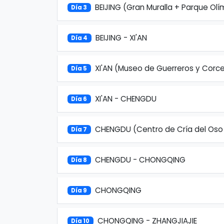
BEIJING (Gran Muralla + Parque Olí
Día 3
BEIJING - XI'AN
Día 4
XI'AN (Museo de Guerreros y Corce
Día 5
XI'AN - CHENGDU
Día 6
CHENGDU (Centro de Cría del Oso
Día 7
CHENGDU - CHONGQING
Día 8
CHONGQING
Día 9
CHONGQING - ZHANGJIAJIE
Día 10