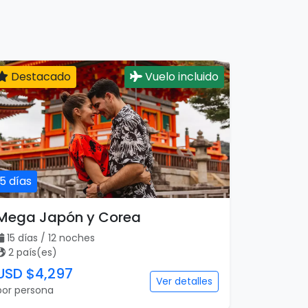
Destacado
Vuelo incluido
15 días
Mega Japón y Corea
15 días / 12 noches
2 país(es)
USD $4,297
Ver detalles
por persona