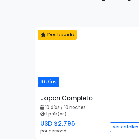
Destacado
10 días
Japón Completo
10 días / 10 noches
1 país(es)
USD $2,795
Ver detalles
por persona