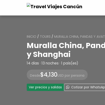
INICIO
/
TOURS
/
MURALLA CHINA, PANDAS Y AVA
Muralla China, Pan
y Shanghai
14 días · 13 noches · 1 país(es)
$4,130
Desde
USD por persona
Ver precios y salidas
Cotizar por WhatsA