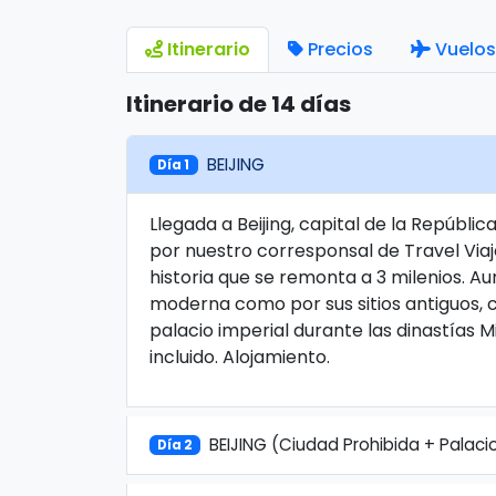
Itinerario
Precios
Vuelos
Itinerario de 14 días
BEIJING
Día 1
Llegada a Beijing, capital de la Repúblic
por nuestro corresponsal de Travel Viaje
historia que se remonta a 3 milenios. Au
moderna como por sus sitios antiguos, c
palacio imperial durante las dinastías Mi
incluido. Alojamiento.
BEIJING (Ciudad Prohibida + Palac
Día 2