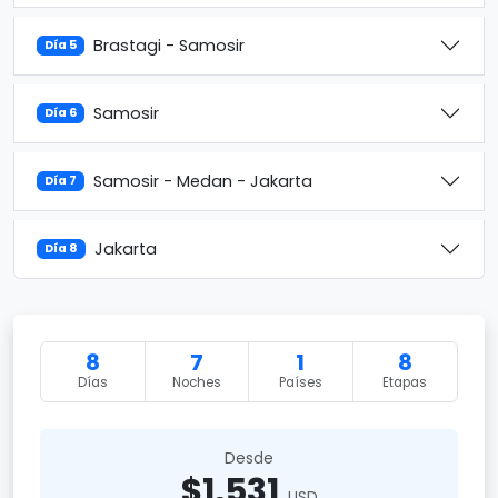
Brastagi - Samosir
Día 5
Samosir
Día 6
Samosir - Medan - Jakarta
Día 7
Jakarta
Día 8
8
7
1
8
Días
Noches
Países
Etapas
Desde
$1,531
USD