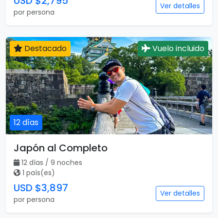
USD $2,795
Ver detalles
por persona
Destacado
Vuelo incluido
12 días
Japón al Completo
12 días / 9 noches
1 país(es)
USD $3,897
Ver detalles
por persona