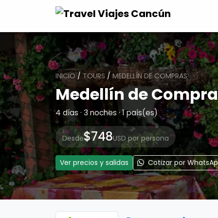
INICIO
/
TOURS
/
MEDELLÍN DE COMPRAS
Medellín de Compra
4 días · 3 noches · 1 país(es)
$748
Desde
USD por persona
Ver precios y salidas
Cotizar por WhatsA