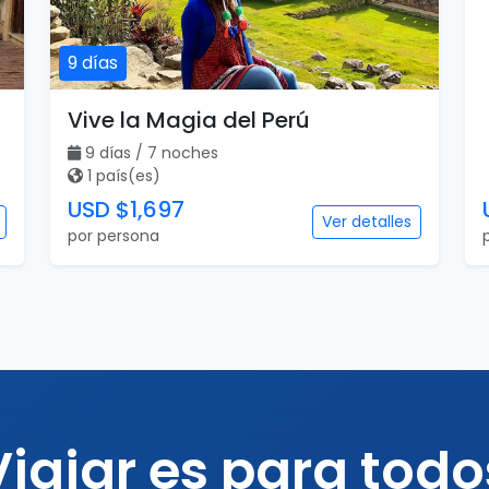
9 días
Vive la Magia del Perú
9 días / 7 noches
1 país(es)
USD $1,697
Ver detalles
por persona
Viajar es para todo