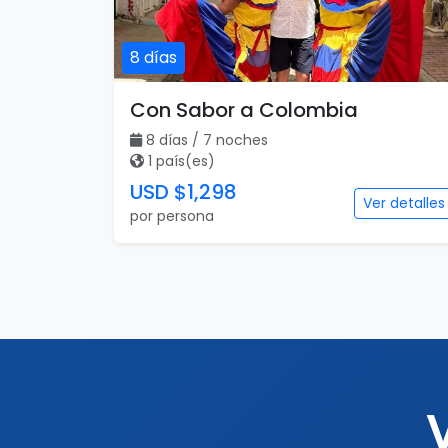
8 días
Con Sabor a Colombia
8 días / 7 noches
1 país(es)
USD $1,298
Ver detalles
por persona