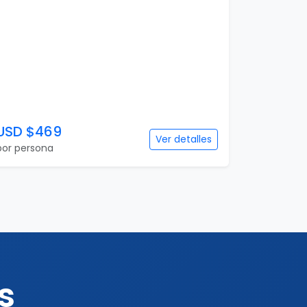
6 días
Buenos Aires Top
6 días / 5 noches
1 país(es)
USD $469
Ver detalles
por persona
s