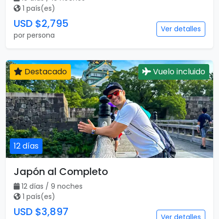
1 país(es)
USD $2,795
Ver detalles
por persona
Destacado
Vuelo incluido
12 días
Japón al Completo
12 días / 9 noches
1 país(es)
USD $3,897
Ver detalles