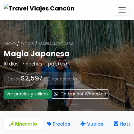
INICIO
/
TOURS
/
MAGIA JAPONESA
Magia Japonesa
10 días · 7 noches · 1 país(es)
$2,597
Desde
USD por persona
Ver precios y salidas
Cotizar por WhatsApp
Itinerario
Precios
Vuelos
Hotel