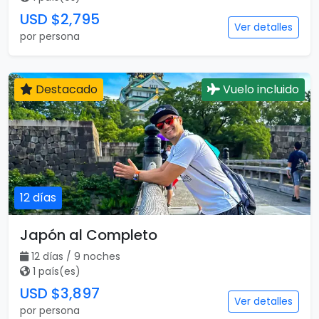
USD $2,795
Ver detalles
por persona
Destacado
Vuelo incluido
12 días
Japón al Completo
12 días / 9 noches
1 país(es)
USD $3,897
Ver detalles
por persona