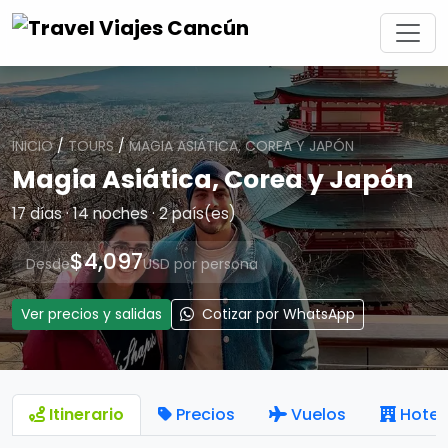
INICIO
/
TOURS
/
MAGIA ASIÁTICA, COREA Y JAPÓN
Magia Asiática, Corea y Japón
17 días · 14 noches · 2 país(es)
$4,097
Desde
USD por persona
Ver precios y salidas
Cotizar por WhatsApp
Itinerario
Precios
Vuelos
Hotel