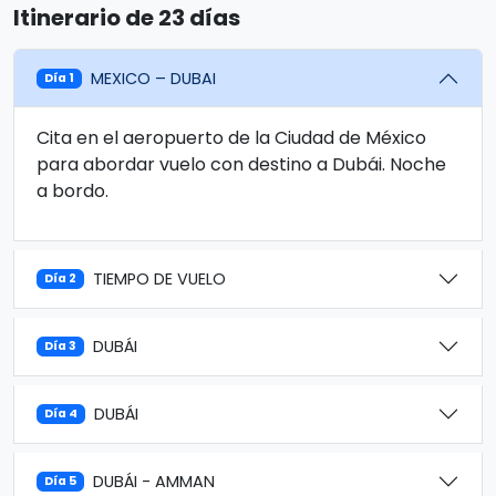
Itinerario de 23 días
MEXICO – DUBAI
Día 1
Cita en el aeropuerto de la Ciudad de México
para abordar vuelo con destino a Dubái. Noche
a bordo.
TIEMPO DE VUELO
Día 2
DUBÁI
Día 3
DUBÁI
Día 4
DUBÁI - AMMAN
Día 5