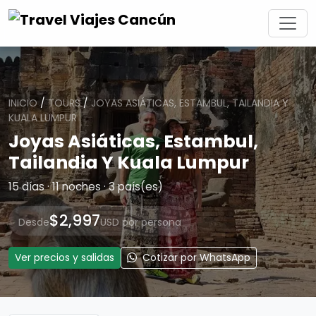
INICIO
/
TOURS
/
JOYAS ASIÁTICAS, ESTAMBUL, TAILANDIA Y
KUALA LUMPUR
Joyas Asiáticas, Estambul,
Tailandia Y Kuala Lumpur
15 días · 11 noches · 3 país(es)
$2,997
Desde
USD por persona
Ver precios y salidas
Cotizar por WhatsApp