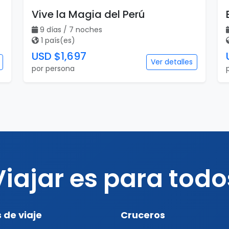
Vive la Magia del Perú
9 días / 7 noches
1 país(es)
USD $1,697
Ver detalles
por persona
Viajar es para todo
 de viaje
Cruceros