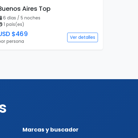
Buenos Aires Top
6 días / 5 noches
1 país(es)
USD $469
Ver detalles
por persona
s
Marcas y buscador