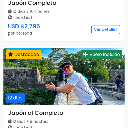
Japón Completo
10 días / 10 noches
1 país(es)
USD $2,795
Ver detalles
por persona
Destacado
Vuelo incluido
12 días
Japón al Completo
12 días / 9 noches
1 país(es)