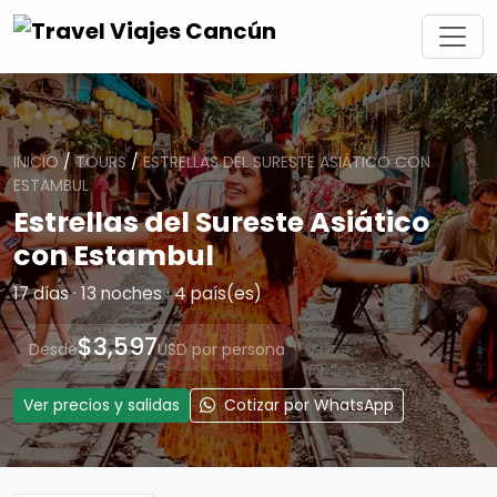
INICIO
/
TOURS
/
ESTRELLAS DEL SURESTE ASIÁTICO CON
ESTAMBUL
Estrellas del Sureste Asiático
con Estambul
17 días · 13 noches · 4 país(es)
$3,597
Desde
USD por persona
Ver precios y salidas
Cotizar por WhatsApp