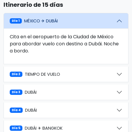
Itinerario de 15 días
MÉXICO ✈ DUBÁI
Día 1
Cita en el aeropuerto de la Ciudad de México
para abordar vuelo con destino a Dubái. Noche
a bordo.
TIEMPO DE VUELO
Día 2
DUBÁI
Día 3
DUBÁI
Día 4
DUBÁI ✈ BANGKOK
Día 5