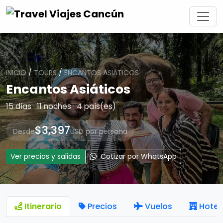
INICIO
/
TOURS
/
ENCANTOS ASIÁTICOS
Encantos Asiáticos
15 días · 11 noches · 4 país(es)
$3,397
Desde
USD por persona
Ver precios y salidas
Cotizar por WhatsApp
Itinerario
Precios
Vuelos
Hotel