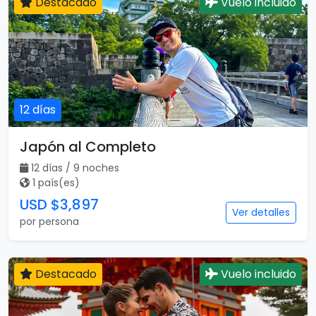
Destacado
Vuelo incluido
12 días
Japón al Completo
12 días / 9 noches
1 país(es)
USD $3,897
Ver detalles
por persona
Destacado
Vuelo incluido