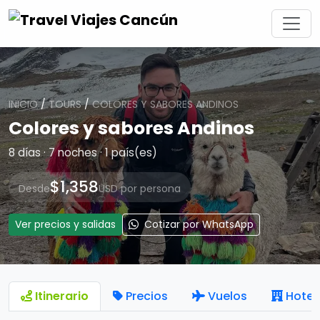
INICIO
/
TOURS
/
COLORES Y SABORES ANDINOS
Colores y sabores Andinos
8 días · 7 noches · 1 país(es)
$1,358
Desde
USD por persona
Ver precios y salidas
Cotizar por WhatsApp
Itinerario
Precios
Vuelos
Hotel