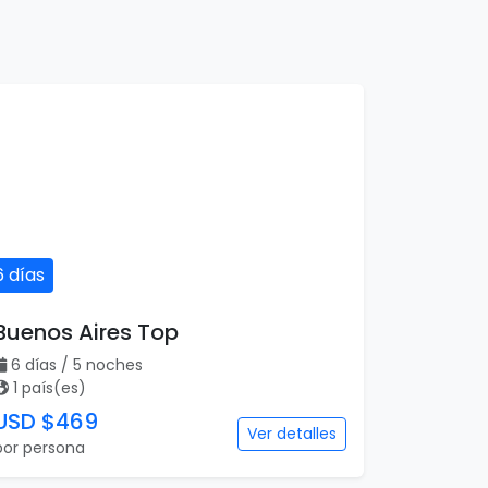
6 días
Buenos Aires Top
6 días / 5 noches
1 país(es)
USD $469
Ver detalles
por persona