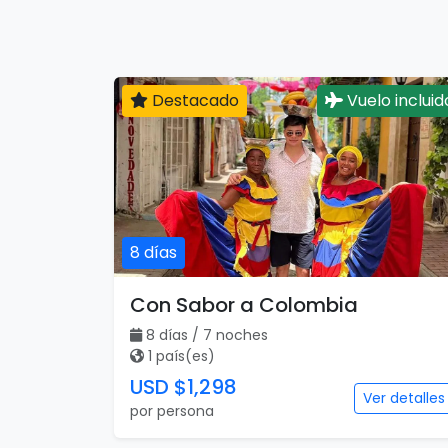
Destacado
Vuelo incluid
8 días
Con Sabor a Colombia
8 días / 7 noches
1 país(es)
USD $1,298
Ver detalles
por persona