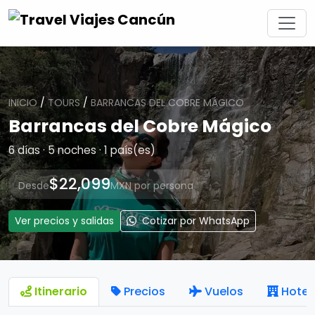
INICIO
/
TOURS
/
BARRANCAS DEL COBRE MÁGICO
Barrancas del Cobre Mágico
6 días · 5 noches · 1 país(es)
$22,099
Desde
MXN por persona
Ver precios y salidas
Cotizar por WhatsApp
Itinerario
Precios
Vuelos
Hotel