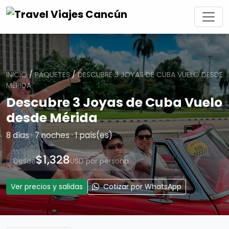
INICIO
/
PAQUETES
/
DESCUBRE 3 JOYAS DE CUBA VUELO DESDE
MÉRIDA
Descubre 3 Joyas de Cuba Vuelo
desde Mérida
8 días · 7 noches · 1 país(es)
$1,328
Desde
USD por persona
Ver precios y salidas
Cotizar por WhatsApp