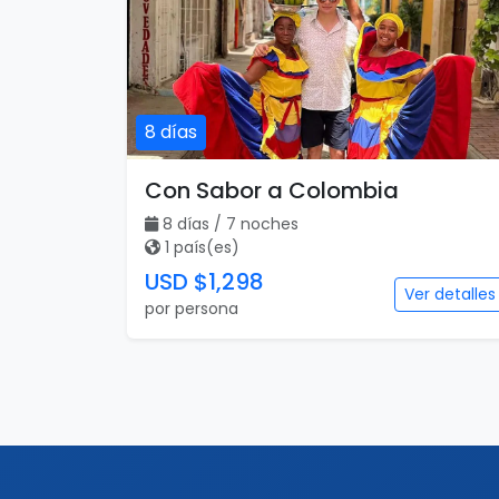
8 días
Con Sabor a Colombia
8 días / 7 noches
1 país(es)
USD $1,298
Ver detalles
por persona