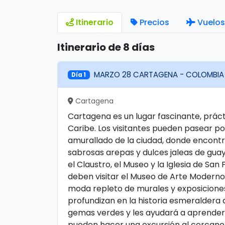
Itinerario
Precios
Vuelos
Itinerario de 8 días
MARZO 28 CARTAGENA - COLOMBIA
Día 1
Cartagena
Cartagena es un lugar fascinante, prác
Caribe. Los visitantes pueden pasear por
amurallado de la ciudad, donde encont
sabrosas arepas y dulces jaleas de gu
el Claustro, el Museo y la Iglesia de San 
deben visitar el Museo de Arte Moderno
moda repleto de murales y exposiciones 
profundizan en la historia esmeraldera 
gemas verdes y les ayudará a aprender 
pueden hacer una excursión al cercano