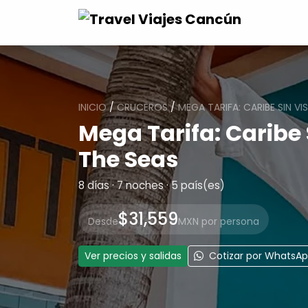
INICIO
/
CRUCEROS
/
MEGA TARIFA: CARIBE SIN V
Mega Tarifa: Caribe 
The Seas
8 días · 7 noches · 5 país(es)
$31,559
Desde
MXN por persona
Ver precios y salidas
Cotizar por WhatsA