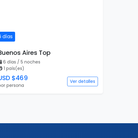
6 días
Buenos Aires Top
6 días / 5 noches
1 país(es)
USD $469
Ver detalles
por persona