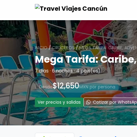
INICIO
/
CRUCEROS
/
MEGA TARIFA: CARIBE, ADVE
Mega Tarifa: Caribe
7 días · 6 noches · 4 país(es)
$12,650
Desde
MXN por persona
Ver precios y salidas
Cotizar por WhatsA