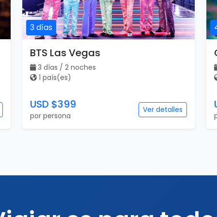
3 días
BTS Las Vegas
3 días / 2 noches
1 país(es)
USD $399
Ver detalles
por persona