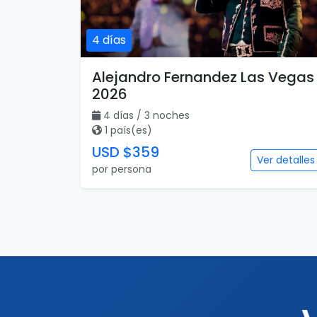
4 días
Alejandro Fernandez Las Vegas
2026
4 días / 3 noches
1 país(es)
USD $359
Ver detalles
por persona