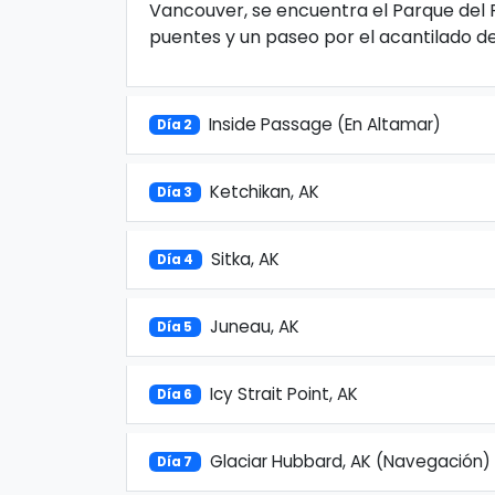
Vancouver, se encuentra el Parque del 
puentes y un paseo por el acantilado de
Inside Passage (En Altamar)
Día 2
Ketchikan, AK
Día 3
Sitka, AK
Día 4
Juneau, AK
Día 5
Icy Strait Point, AK
Día 6
Glaciar Hubbard, AK (Navegación)
Día 7