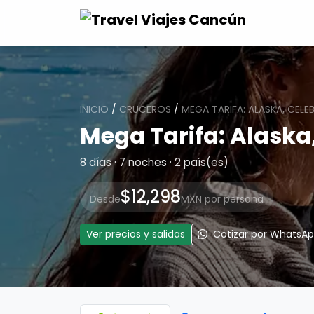
INICIO
/
CRUCEROS
/
MEGA TARIFA: ALASKA, CELE
Mega Tarifa: Alaska
8 días · 7 noches · 2 país(es)
$12,298
Desde
MXN por persona
Ver precios y salidas
Cotizar por WhatsA