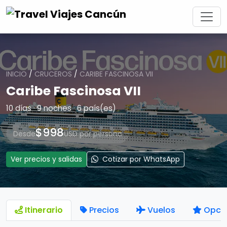
INICIO
/
CRUCEROS
/
CARIBE FASCINOSA VII
Caribe Fascinosa VII
10 días · 9 noches · 6 país(es)
$998
Desde
USD por persona
Ver precios y salidas
Cotizar por WhatsApp
Itinerario
Precios
Vuelos
Opci