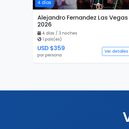
4 días
Alejandro Fernandez Las Vegas
2026
4 días / 3 noches
1 país(es)
USD $359
Ver detalles
por persona