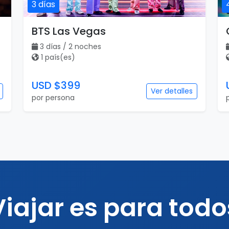
3 días
BTS Las Vegas
3 días / 2 noches
1 país(es)
USD $399
Ver detalles
por persona
Viajar es para todo