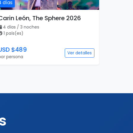
4 días
Carin León, The Sphere 2026
4 días / 3 noches
1 país(es)
USD $489
Ver detalles
por persona
s