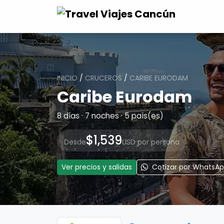
INICIO
/
CRUCEROS
/
CARIBE EURODAM
Caribe Eurodam
8 días · 7 noches · 5 país(es)
$1,539
Desde
USD por persona
Ver precios y salidas
Cotizar por WhatsA